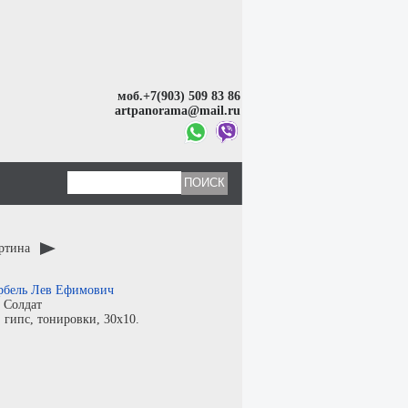
моб.+7(903) 509 83 86
artpanorama@mail.ru
артина
рбель Лев Ефимович
:
Солдат
:
гипс
,
тонировки
, 30x10.