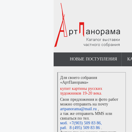
НОВЫЕ ПОСТУПЛЕНИЯ
К
Для своего собрания
«АртПанорама»
купит картины русских
художников 19-20 века.
Свои предложения и фото работ
можно отправить на почту
artpanorama@mail.ru
,
а так же отправить MMS или
связаться по тел.
моб. +7(903) 509 83 86
,
раб. 8 (495) 509 83 86
.