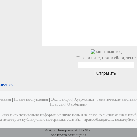
Перепишите, пожалуйста, текст
рнуться
лавная
|
Новые поступления
|
Экспозиция
|
Художники
|
Тематические выставк
Новости
|
О собрании
имеет исключительно информационную цель и не связано с извлечением прибыл
а некоторые публикуемые материалы, если Вы - правообладатель, пожалуйста 
© Арт Панорама 2011-2023
все права защищены