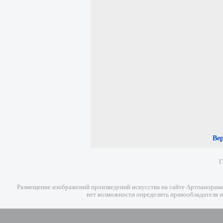
Ве
Г
Размещение изображений произведений искусства на сайте Артпанорама 
нет возможности определить правообладателя н