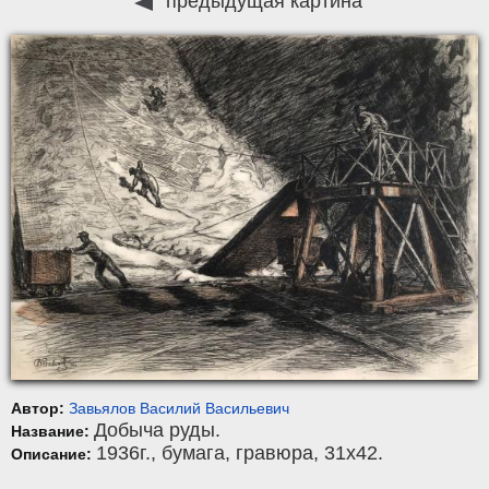
предыдущая картина
Автор:
Завьялов Василий Васильевич
Добыча руды.
Название:
1936г.,
бумага
,
гравюра
, 31x42.
Описание: