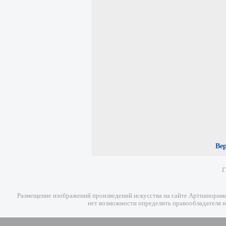
Ве
Г
Размещение изображений произведений искусства на сайте Артпанорама 
нет возможности определить правообладателя н