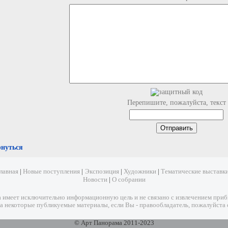
Перепишите, пожалуйста, текст
рнуться
лавная
|
Новые поступления
|
Экспозиция
|
Художники
|
Тематические выставк
Новости
|
О собрании
имеет исключительно информационную цель и не связано с извлечением прибыл
а некоторые публикуемые материалы, если Вы - правообладатель, пожалуйста 
© Арт Панорама 2011-2023