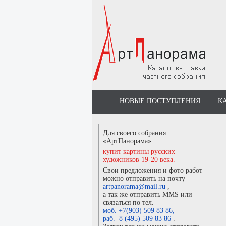
НОВЫЕ ПОСТУПЛЕНИЯ
К
Для своего собрания
«АртПанорама»
купит картины русских
художников 19-20 века.
Свои предложения и фото работ
можно отправить на почту
artpanorama@mail.ru
,
а так же отправить MMS или
связаться по тел.
моб. +7(903) 509 83 86
,
раб. 8 (495) 509 83 86
.