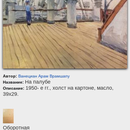
Автор:
Ванециан Арам Врамшапу
На палубе
Название:
1950- е гг.,
холст на картоне
,
масло
,
Описание:
39x29.
Оборотная