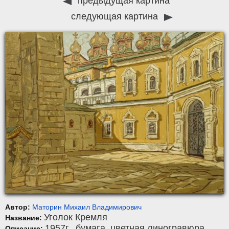
предыдущая картина
следующая картина
Автор:
Маторин Михаил Владимирович
Уголок Кремля
Название:
1957г.,
бумага
,
цветная линогравюра
,
Описание: