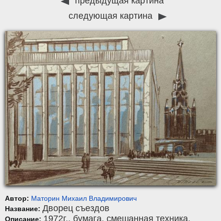
предыдущая картина
следующая картина
Автор:
Маторин Михаил Владимирович
Дворец съездов
Название:
1972г.,
бумага
,
смешанная техника
,
Описание: