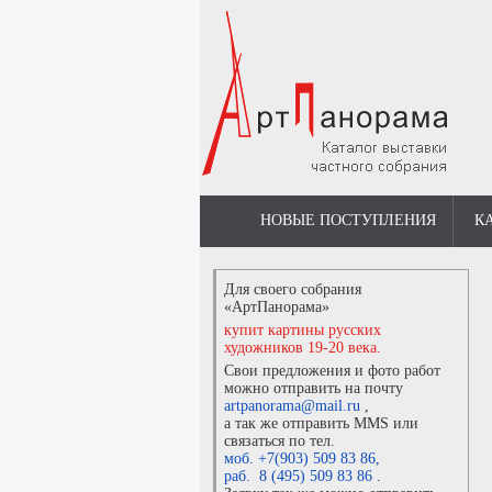
НОВЫЕ ПОСТУПЛЕНИЯ
К
Для своего собрания
«АртПанорама»
купит картины русских
художников 19-20 века.
Свои предложения и фото работ
можно отправить на почту
artpanorama@mail.ru
,
а так же отправить MMS или
связаться по тел.
моб. +7(903) 509 83 86
,
раб. 8 (495) 509 83 86
.