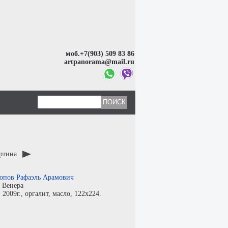
моб.+7(903) 509 83 86
artpanorama@mail.ru
артина
опов Рафаэль Арамович
:
Венера
:
2009г.,
оргалит
,
масло
, 122x224.