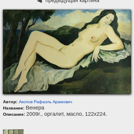
предыдущая картина
Автор:
Акопов Рафаэль Арамович
Венера
Название:
2009г.,
оргалит
,
масло
, 122x224.
Описание: