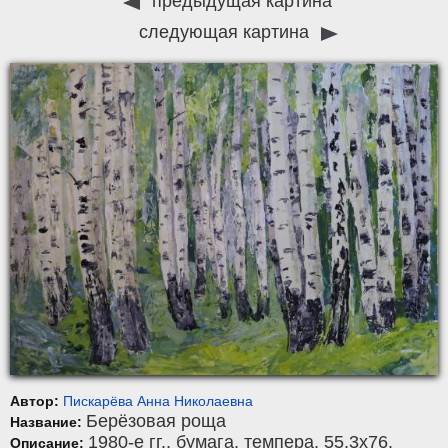
предыдущая картина
следующая картина
Автор:
Пискарёва Анна Николаевна
Берёзовая роща
Название:
1980-е гг.,
бумага
,
темпера
, 55,3x76.
Описание: