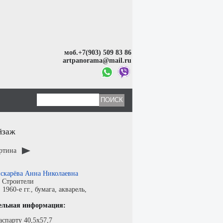
моб.+7(903) 509 83 86
artpanorama@mail.ru
йзаж
артина
скарёва Анна Николаевна
:
Строители
:
1960-е гг.,
бумага
,
акварель
,
ельная информация:
аспарту 40,5х57,7