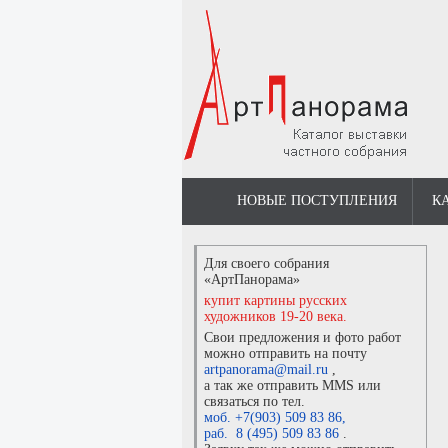
НОВЫЕ ПОСТУПЛЕНИЯ
К
Для своего собрания
«АртПанорама»
купит картины русских
художников 19-20 века.
Свои предложения и фото работ
можно отправить на почту
artpanorama@mail.ru
,
а так же отправить MMS или
связаться по тел.
моб. +7(903) 509 83 86
,
раб. 8 (495) 509 83 86
.