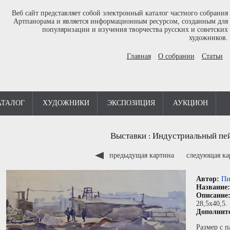
Веб сайт представляет собой электронный каталог частного собрания
Артпанорама и является информационным ресурсом, созданным для
популяризации и изучения творчества русских и советских
художников.
Главная
О собрании
Статьи
АТАЛОГ
ХУДОЖНИКИ
ЭКСПОЗИЦИЯ
АУКЦИОН
Выставки
Индустриальный пе
:
предыдущая картина
следующая к
Автор:
Пи
Название
Описание
28,5x40,5.
Дополнит
Размер с п