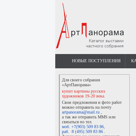
НОВЫЕ ПОСТУПЛЕНИЯ
К
Для своего собрания
«АртПанорама»
купит картины русских
художников 19-20 века.
Свои предложения и фото работ
можно отправить на почту
artpanorama@mail.ru
,
а так же отправить MMS или
связаться по тел.
моб. +7(903) 509 83 86
,
раб. 8 (495) 509 83 86
.