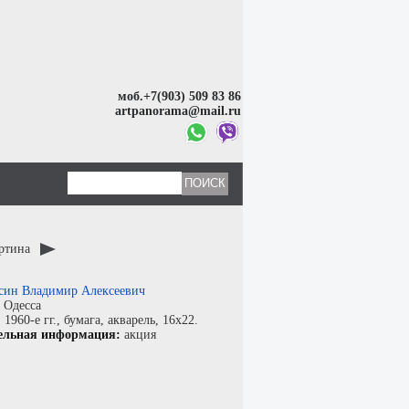
моб.+7(903) 509 83 86
artpanorama@mail.ru
артина
син Владимир Алексеевич
:
Одесса
:
1960-е гг.,
бумага
,
акварель
, 16x22.
ельная информация:
акция