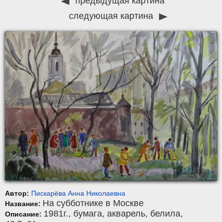
предыдущая картина
следующая картина
Автор:
Пискарёва Анна Николаевна
На субботнике в Москве
Название:
1981г.,
бумага
,
акварель, белила
,
Описание: