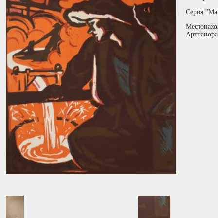
Серия "Ма
Местонахо
Артпанора