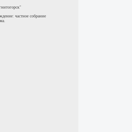
гнитогорск"
ждение: частное собрание
ма.