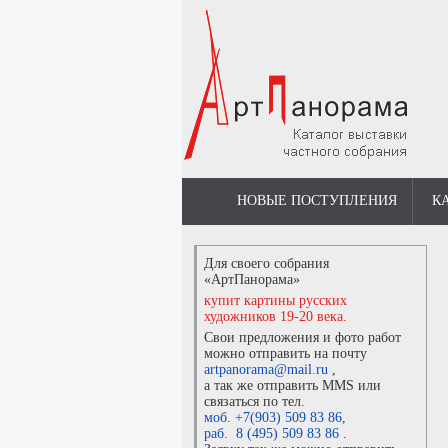
НОВЫЕ ПОСТУПЛЕНИЯ
К
Для своего собрания
«АртПанорама»
купит картины русских
художников 19-20 века.
Свои предложения и фото работ
можно отправить на почту
artpanorama@mail.ru
,
а так же отправить MMS или
связаться по тел.
моб. +7(903) 509 83 86
,
раб. 8 (495) 509 83 86
.