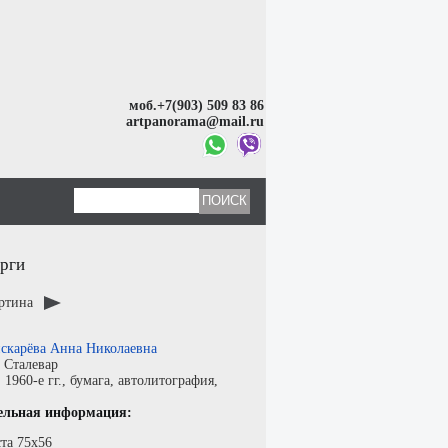
моб.+7(903) 509 83 86
artpanorama@mail.ru
рги
артина
скарёва Анна Николаевна
:
Сталевар
:
1960-е гг.,
бумага
,
автолитография
,
ельная информация:
та 75х56