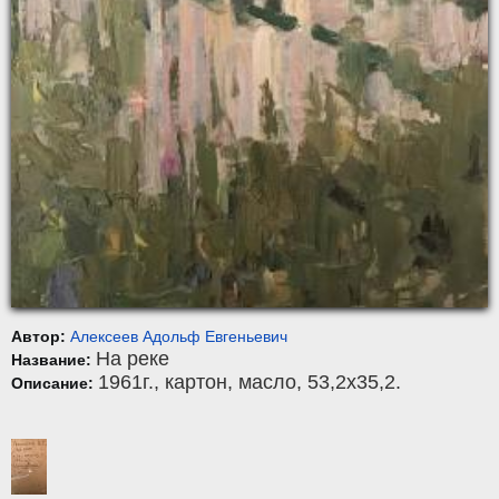
Автор:
Алексеев Адольф Евгеньевич
На реке
Название:
1961г.,
картон
,
масло
, 53,2x35,2.
Описание: