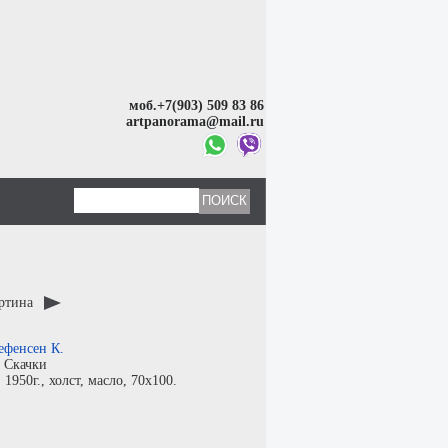
моб.+7(903) 509 83 86
artpanorama@mail.ru
артина
ефенсен К.
:
Скачки
:
1950г.,
холст
,
масло
, 70x100.