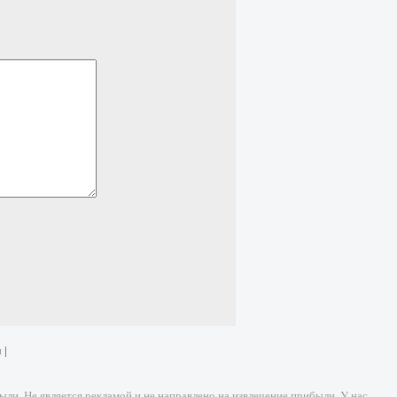
и
|
и. Не является рекламой и не направлено на извлечение прибыли. У нас