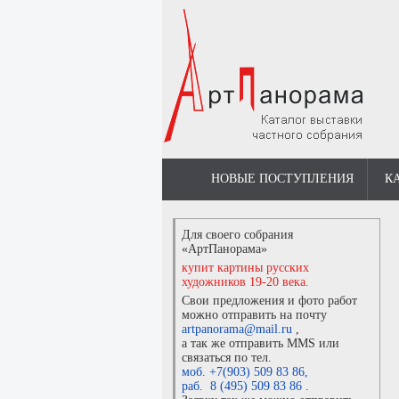
НОВЫЕ ПОСТУПЛЕНИЯ
К
Для своего собрания
«АртПанорама»
купит картины русских
художников 19-20 века.
Свои предложения и фото работ
можно отправить на почту
artpanorama@mail.ru
,
а так же отправить MMS или
связаться по тел.
моб. +7(903) 509 83 86
,
раб. 8 (495) 509 83 86
.