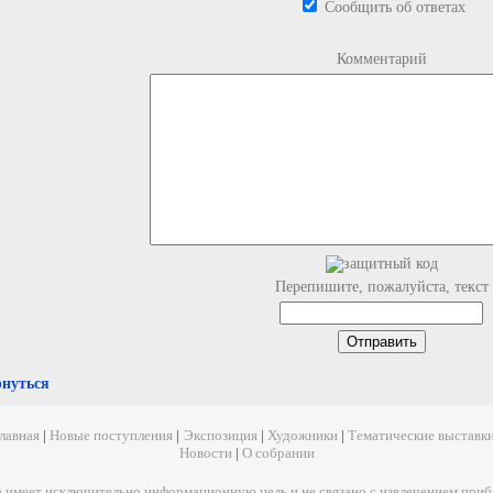
Сообщить об ответах
Комментарий
Перепишите, пожалуйста, текст
рнуться
лавная
|
Новые поступления
|
Экспозиция
|
Художники
|
Тематические выставк
Новости
|
О собрании
имеет исключительно информационную цель и не связано с извлечением прибыл