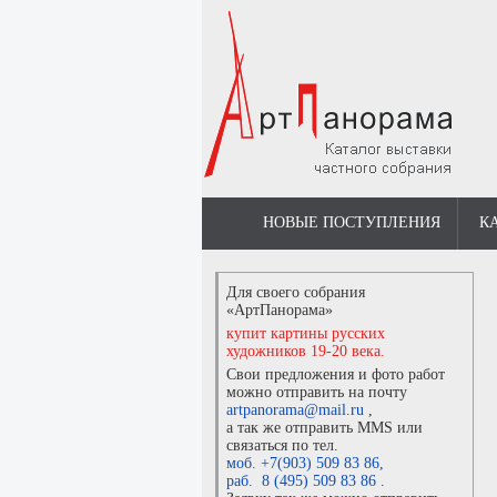
НОВЫЕ ПОСТУПЛЕНИЯ
К
Для своего собрания
«АртПанорама»
купит картины русских
художников 19-20 века.
Свои предложения и фото работ
можно отправить на почту
artpanorama@mail.ru
,
а так же отправить MMS или
связаться по тел.
моб. +7(903) 509 83 86
,
раб. 8 (495) 509 83 86
.