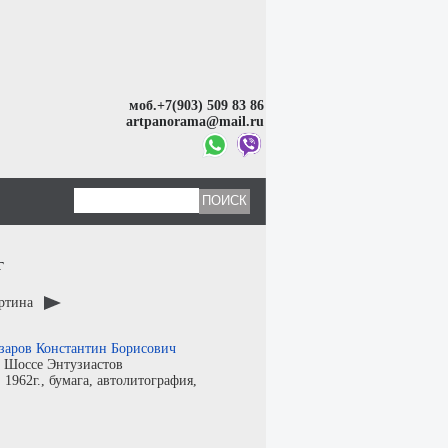
моб.+7(903) 509 83 86
artpanorama@mail.ru
г
артина
заров Константин Борисович
:
Шоссе Энтузиастов
:
1962г.,
бумага
,
автолитография
,