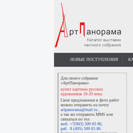
НОВЫЕ ПОСТУПЛЕНИЯ
К
Для своего собрания
«АртПанорама»
купит картины русских
художников 19-20 века.
Свои предложения и фото работ
можно отправить на почту
artpanorama@mail.ru
,
а так же отправить MMS или
связаться по тел.
моб. +7(903) 509 83 86
,
раб. 8 (495) 509 83 86
.