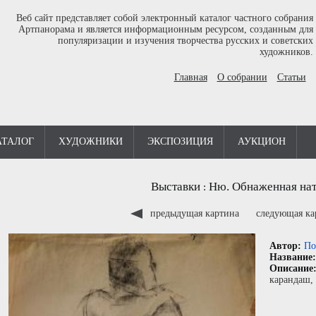
Веб сайт представляет собой электронный каталог частного собрания
Артпанорама и является информационным ресурсом, созданным для
популяризации и изучения творчества русских и советских
художников.
Главная
О собрании
Статьи
АТАЛОГ
ХУДОЖНИКИ
ЭКСПОЗИЦИЯ
АУКЦИОН
Выставки
Ню. Обнаженная нат
:
предыдущая картина
следующая к
Автор:
По
Название
Описание
карандаш
,