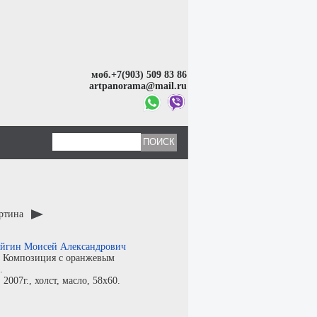
моб.+7(903) 509 83 86
artpanorama@mail.ru
артина
йгин Моисей Александрович
:
Композиция с оранжевым
.
:
2007г.,
холст
,
масло
, 58x60.