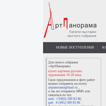
НОВЫЕ ПОСТУПЛЕНИЯ
К
Для своего собрания
«АртПанорама»
купит картины русских
художников 19-20 века.
Свои предложения и фото работ
можно отправить на почту
artpanorama@mail.ru
,
а так же отправить MMS или
связаться по тел.
моб. +7(903) 509 83 86
,
раб. 8 (495) 509 83 86
.