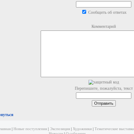
Сообщить об ответах
Комментарий
Перепишите, пожалуйста, текст
рнуться
лавная
|
Новые поступления
|
Экспозиция
|
Художники
|
Тематические выставк
Новости
|
О собрании