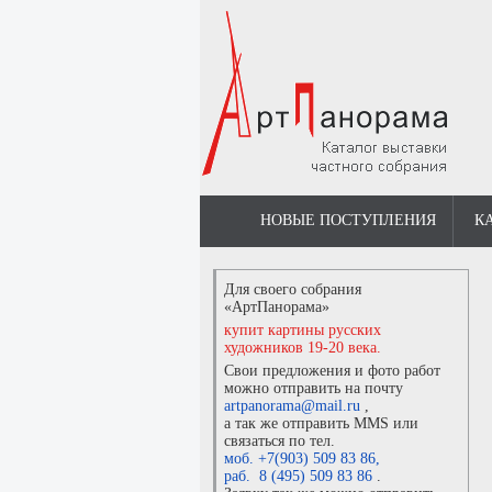
НОВЫЕ ПОСТУПЛЕНИЯ
К
Для своего собрания
«АртПанорама»
купит картины русских
художников 19-20 века.
Свои предложения и фото работ
можно отправить на почту
artpanorama@mail.ru
,
а так же отправить MMS или
связаться по тел.
моб. +7(903) 509 83 86
,
раб. 8 (495) 509 83 86
.