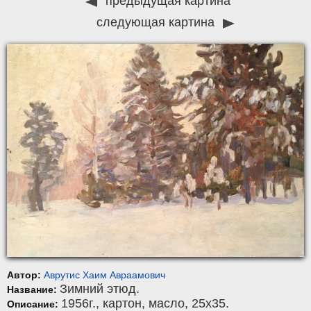
предыдущая картина
следующая картина
Автор:
Аврутис Хаим Авраамович
Зимний этюд.
Название:
1956г.,
картон
,
масло
, 25x35.
Описание: