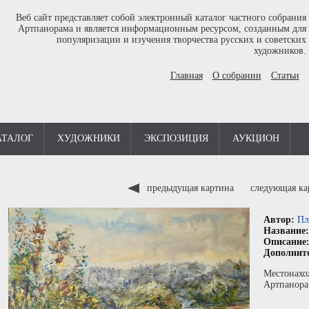
Веб сайт представляет собой электронный каталог частного собрания
Артпанорама и является информационным ресурсом, созданным для
популяризации и изучения творчества русских и советских
художников.
Главная
О собрании
Статьи
АТАЛОГ
ХУДОЖНИКИ
ЭКСПОЗИЦИЯ
АУКЦИОН
предыдущая картина
следующая к
Автор:
Пл
Название
Описание
Дополнит
Местонахо
Артпанора