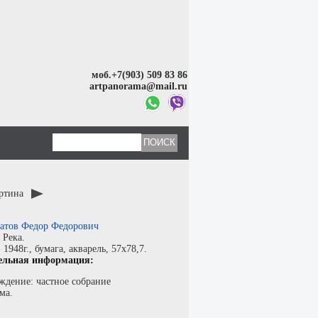
моб.+7(903) 509 83 86
artpanorama@mail.ru
артина
атов Федор Федорович
:
Река.
:
1948г.,
бумага
,
акварель
, 57x78,7.
ельная информация:
ждение: частное собрание
ма.