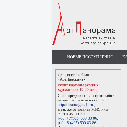
НОВЫЕ ПОСТУПЛЕНИЯ
К
Для своего собрания
«АртПанорама»
купит картины русских
художников 19-20 века.
Свои предложения и фото работ
можно отправить на почту
artpanorama@mail.ru
,
а так же отправить MMS или
связаться по тел.
моб. +7(903) 509 83 86
,
раб. 8 (495) 509 83 86
.