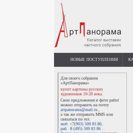
НОВЫЕ ПОСТУПЛЕНИЯ
К
Для своего собрания
«АртПанорама»
купит картины русских
художников 19-20 века.
Свои предложения и фото работ
можно отправить на почту
artpanorama@mail.ru
,
а так же отправить MMS или
связаться по тел.
моб. +7(903) 509 83 86
,
раб. 8 (495) 509 83 86
.