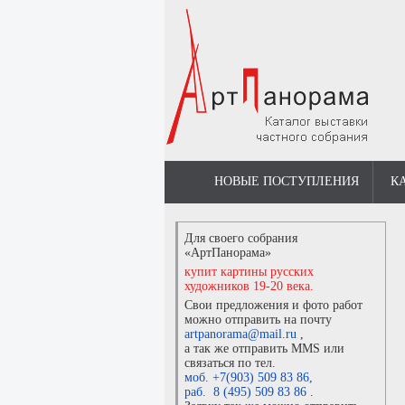
НОВЫЕ ПОСТУПЛЕНИЯ
К
Для своего собрания
«АртПанорама»
купит картины русских
художников 19-20 века.
Свои предложения и фото работ
можно отправить на почту
artpanorama@mail.ru
,
а так же отправить MMS или
связаться по тел.
моб. +7(903) 509 83 86
,
раб. 8 (495) 509 83 86
.