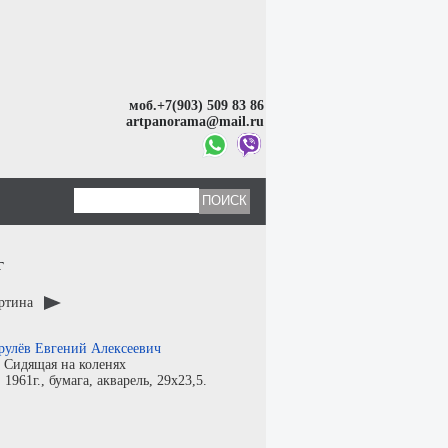
моб.+7(903) 509 83 86
artpanorama@mail.ru
г
артина
рулёв Евгений Алексеевич
:
Сидящая на коленях
:
1961г.,
бумага
,
акварель
, 29x23,5.