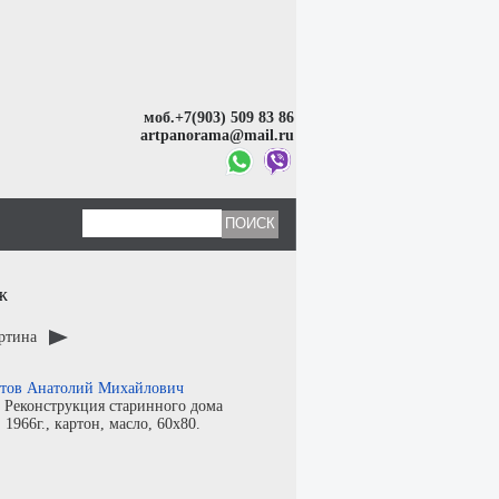
моб.+7(903) 509 83 86
artpanorama@mail.ru
ж
артина
тов Анатолий Михайлович
:
Реконструкция старинного дома
:
1966г.,
картон
,
масло
, 60x80.