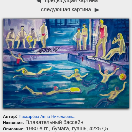
предыдущая картина
следующая картина
Автор:
Пискарёва Анна Николаевна
Плавательный бассейн
Название:
1980-е гг.,
бумага
,
гуашь
, 42x57,5.
Описание: