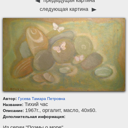
предыдущая картина
следующая картина
Автор:
Гусева Тамара Петровна
Тихий час
Название:
1967г.,
оргалит
,
масло
, 40x60.
Описание:
Дополнительная информация:
Из серии "Поэмы о море"