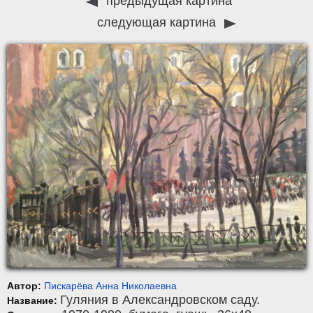
предыдущая картина
следующая картина
Автор:
Пискарёва Анна Николаевна
Гуляния в Александровском саду.
Название: