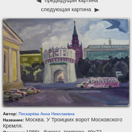
предыдущая картина
следующая картина
Автор:
Пискарёва Анна Николаевна
Москва. У Троицких ворот Московского
Название:
Кремля.
1986г.,
бумага
,
темпера
, 49x72.