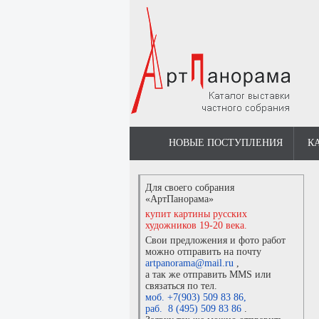
НОВЫЕ ПОСТУПЛЕНИЯ
К
Для своего собрания
«АртПанорама»
купит картины русских
художников 19-20 века.
Свои предложения и фото работ
можно отправить на почту
artpanorama@mail.ru
,
а так же отправить MMS или
связаться по тел.
моб. +7(903) 509 83 86
,
раб. 8 (495) 509 83 86
.