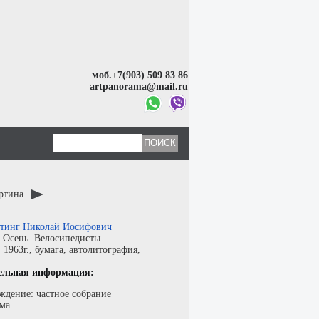
моб.+7(903) 509 83 86
artpanorama@mail.ru
артина
тинг Николай Иосифович
:
Осень. Велосипедисты
:
1963г.,
бумага
,
автолитография
,
ельная информация:
ждение: частное собрание
ма.