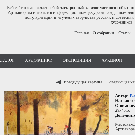
Веб сайт представляет собой электронный каталог частного собрания
Артпанорама и является информационным ресурсом, созданным для
популяризации и изучения творчества русских и советских
художников.
Главная
О собрании
Статьи
АТАЛОГ
ХУДОЖНИКИ
ЭКСПОЗИЦИЯ
АУКЦИОН
предыдущая картина
следующая к
Автор:
Ви
Название
Описание
29x46,5.
Дополнит
Местонахо
Артпанора