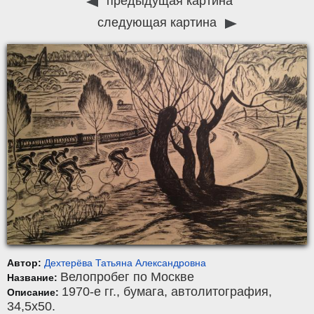
предыдущая картина
следующая картина
Автор:
Дехтерёва Татьяна Александровна
Велопробег по Москве
Название:
1970-е гг.,
бумага
,
автолитография
,
Описание:
34,5x50.