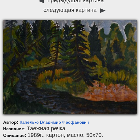
предыдущая картина
следующая картина
Автор:
Капелько Владимир Феофанович
Таежная речка
Название:
1989г.,
картон
,
масло
, 50x70.
Описание: