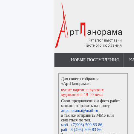
НОВЫЕ ПОСТУПЛЕНИЯ
К
Для своего собрания
«АртПанорама»
купит картины русских
художников 19-20 века.
Свои предложения и фото работ
можно отправить на почту
artpanorama@mail.ru
,
а так же отправить MMS или
связаться по тел.
моб. +7(903) 509 83 86
,
раб. 8 (495) 509 83 86
.