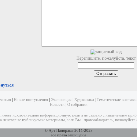
Перепишите, пожалуйста, текст
рнуться
лавная
|
Новые поступления
|
Экспозиция
|
Художники
|
Тематические выставк
Новости
|
О собрании
имеет исключительно информационную цель и не связано с извлечением прибыл
а некоторые публикуемые материалы, если Вы - правообладатель, пожалуйста 
© Арт Панорама 2011-2023
все права защищены