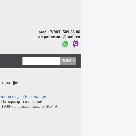
моб.+7(903) 509 83 86
artpanorama@mail.ru
артина
тонов Федор Васильевич
:
Натюрморт со шляпой.
:
1930-е гг.,
холст
,
масло
, 40x49.