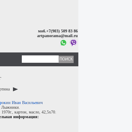
моб.+7(903) 509 83 86
artpanorama@mail.ru
г
артина
рокин Иван Васильевич
:
Лыжники.
:
1970г.,
картон
,
масло
, 42,5x70.
ельная информация: