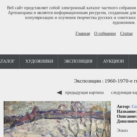
Веб сайт представляет собой электронный каталог частного собрания
Артпанорама и является информационным ресурсом, созданным для
популяризации и изучения творчества русских и советских
художников.
Главная
О собрании
Статьи
АТАЛОГ
ХУДОЖНИКИ
ЭКСПОЗИЦИЯ
АУКЦИОН
Экспозиции
1960-1970-е г
:
предыдущая картина
следующая к
Автор:
Со
Название
Описание
Дополнит
Эскиз