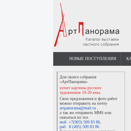
НОВЫЕ ПОСТУПЛЕНИЯ
К
Для своего собрания
«АртПанорама»
купит картины русских
художников 19-20 века.
Свои предложения и фото работ
можно отправить на почту
artpanorama@mail.ru
,
а так же отправить MMS или
связаться по тел.
моб. +7(903) 509 83 86
,
раб. 8 (495) 509 83 86
.