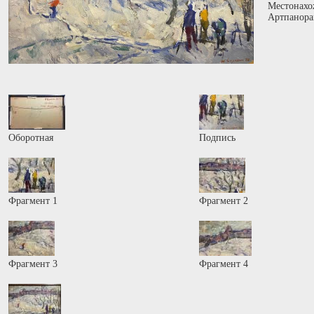
Местонахо
Артпанора
Оборотная
Подпись
Фрагмент 1
Фрагмент 2
Фрагмент 3
Фрагмент 4