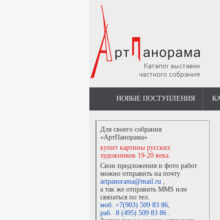
НОВЫЕ ПОСТУПЛЕНИЯ
К
Для своего собрания
«АртПанорама»
купит картины русских
художников 19-20 века.
Свои предложения и фото работ
можно отправить на почту
artpanorama@mail.ru
,
а так же отправить MMS или
связаться по тел.
моб. +7(903) 509 83 86
,
раб. 8 (495) 509 83 86
.