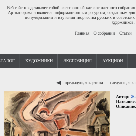
Веб сайт представляет собой электронный каталог частного собрания
Артпанорама и является информационным ресурсом, созданным для
популяризации и изучения творчества русских и советских
художников.
Главная
О собрании
Статьи
АТАЛОГ
ХУДОЖНИКИ
ЭКСПОЗИЦИЯ
АУКЦИОН
предыдущая картина
следующая к
Автор:
Жа
Название
Описание