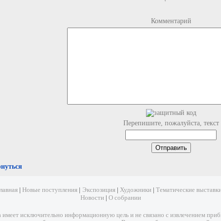
Комментарий
Перепишите, пожалуйста, текст
рнуться
лавная
|
Новые поступления
|
Экспозиция
|
Художники
|
Тематические выставк
Новости
|
О собрании
имеет исключительно информационную цель и не связано с извлечением прибыл