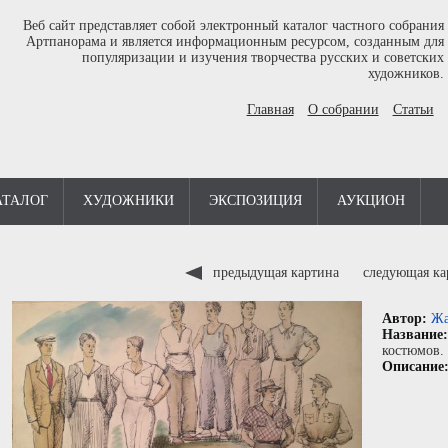
Веб сайт представляет собой электронный каталог частного собрания
Артпанорама и является информационным ресурсом, созданным для
популяризации и изучения творчества русских и советских
художников.
Главная
О собрании
Статьи
АТАЛОГ
ХУДОЖНИКИ
ЭКСПОЗИЦИЯ
АУКЦИОН
предыдущая картина
следующая к
Автор:
Жа
Название
костюмов.
Описание