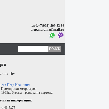
моб.+7(903) 509 83 86
artpanorama@mail.ru
рги
артина
неев Петр Иванович
:
Проходчики метростроя
:
1955г.,
бумага
,
гравюра на картоне
,
ельная информация:
та 46,5х75