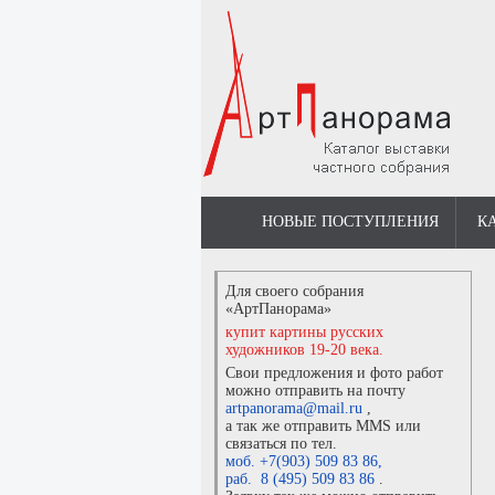
НОВЫЕ ПОСТУПЛЕНИЯ
К
Для своего собрания
«АртПанорама»
купит картины русских
художников 19-20 века.
Свои предложения и фото работ
можно отправить на почту
artpanorama@mail.ru
,
а так же отправить MMS или
связаться по тел.
моб. +7(903) 509 83 86
,
раб. 8 (495) 509 83 86
.