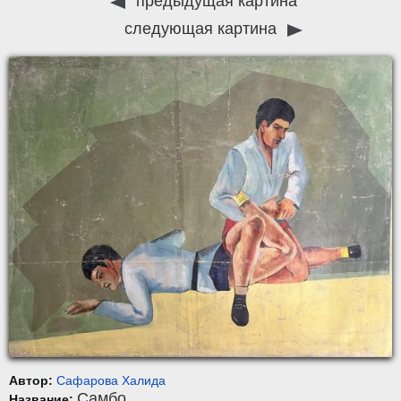
предыдущая картина
следующая картина
Автор:
Сафарова Халида
Самбо
Название: