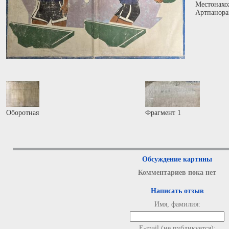
Местонахо
Артпанора
Оборотная
Фрагмент 1
Обсуждение картины
Комментариев пока нет
Написать отзыв
Имя, фамилия:
E-mail (не публикуется):