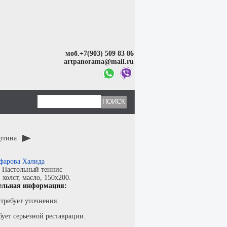
моб.+7(903) 509 83 86
artpanorama@mail.ru
артина
фарова Халида
:
Настольный теннис
:
холст
,
масло
, 150x200.
ельная информация:
требует уточнения.
бует серьезной реставрации.