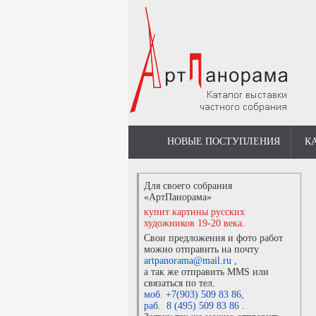
НОВЫЕ ПОСТУПЛЕНИЯ
К
Для своего собрания
«АртПанорама»
купит картины русских
художников 19-20 века.
Свои предложения и фото работ
можно отправить на почту
artpanorama@mail.ru
,
а так же отправить MMS или
связаться по тел.
моб. +7(903) 509 83 86
,
раб. 8 (495) 509 83 86
.