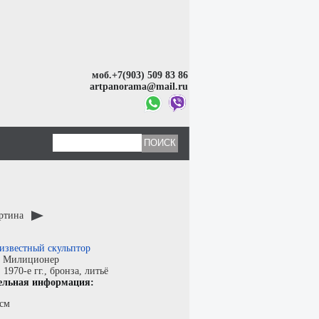
моб.+7(903) 509 83 86
artpanorama@mail.ru
артина
известный скульптор
:
Милиционер
:
1970-е гг.,
бронза
,
литьё
ельная информация:
 см