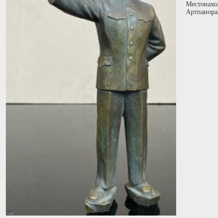
Местонахо
Артпанора