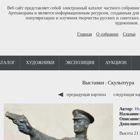
Веб сайт представляет собой электронный каталог частного собрания
Артпанорама и является информационным ресурсом, созданным для
популяризации и изучения творчества русских и советских
художников.
Главная
О собрании
Статьи
АТАЛОГ
ХУДОЖНИКИ
ЭКСПОЗИЦИЯ
АУКЦИОН
Выставки
Скульптура
:
предыдущая картина
следующая к
Автор:
Не
Название
Описание
Дополнит
Высота 21