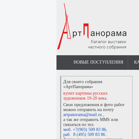
НОВЫЕ ПОСТУПЛЕНИЯ
К
Для своего собрания
«АртПанорама»
купит картины русских
художников 19-20 века.
Свои предложения и фото работ
можно отправить на почту
artpanorama@mail.ru
,
а так же отправить MMS или
связаться по тел.
моб. +7(903) 509 83 86
,
раб. 8 (495) 509 83 86
.