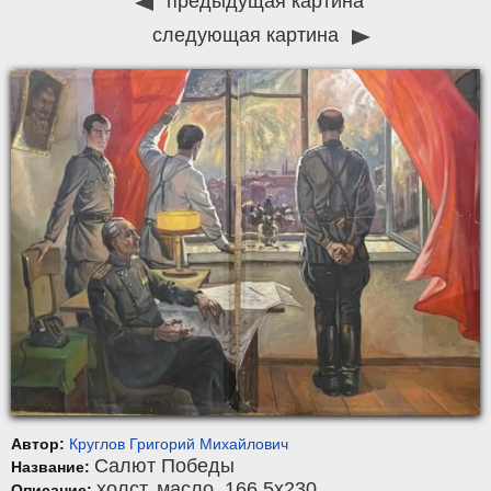
предыдущая картина
следующая картина
Автор:
Круглов Григорий Михайлович
Салют Победы
Название:
холст
,
масло
, 166,5x230.
Описание: