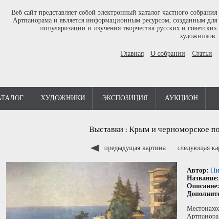
Веб сайт представляет собой электронный каталог частного собрания
Артпанорама и является информационным ресурсом, созданным для
популяризации и изучения творчества русских и советских
художников.
Главная
О собрании
Статьи
АТАЛОГ
ХУДОЖНИКИ
ЭКСПОЗИЦИЯ
АУКЦИОН
Выставки
Крым и черноморское п
:
предыдущая картина
следующая к
Автор:
Пи
Название
Описание
Дополнит
Местонахо
Артпанора