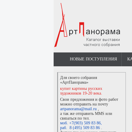
НОВЫЕ ПОСТУПЛЕНИЯ
К
Для своего собрания
«АртПанорама»
купит картины русских
художников 19-20 века.
Свои предложения и фото работ
можно отправить на почту
artpanorama@mail.ru
,
а так же отправить MMS или
связаться по тел.
моб. +7(903) 509 83 86
,
раб. 8 (495) 509 83 86
.