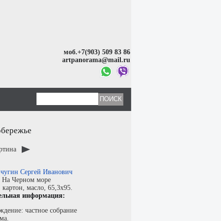
моб.+7(903) 509 83 86
artpanorama@mail.ru
обережье
артина
чугин Сергей Иванович
:
На Черном море
:
картон
,
масло
, 65,3x95.
ельная информация:
ждение: частное собрание
ма.