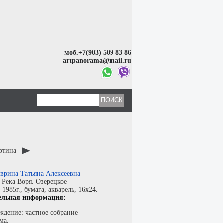
моб.+7(903) 509 83 86
artpanorama@mail.ru
артина
врина Татьяна Алексеевна
:
Река Воря. Озерецкое
:
1985г.,
бумага
,
акварель
, 16x24.
ельная информация:
ждение: частное собрание
ма.