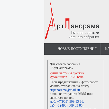
НОВЫЕ ПОСТУПЛЕНИЯ
К
Для своего собрания
«АртПанорама»
купит картины русских
художников 19-20 века.
Свои предложения и фото работ
можно отправить на почту
artpanorama@mail.ru
,
а так же отправить MMS или
связаться по тел.
моб. +7(903) 509 83 86
,
раб. 8 (495) 509 83 86
.