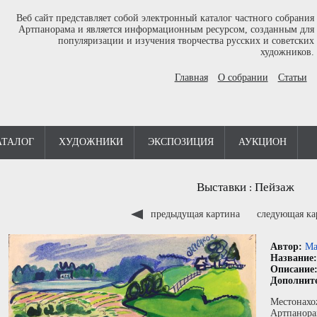
Веб сайт представляет собой электронный каталог частного собрания
Артпанорама и является информационным ресурсом, созданным для
популяризации и изучения творчества русских и советских
художников.
Главная
О собрании
Статьи
АТАЛОГ
ХУДОЖНИКИ
ЭКСПОЗИЦИЯ
АУКЦИОН
Выставки
Пейзаж
:
предыдущая картина
следующая к
Автор:
Ма
Название
Описание
Дополнит
Местонахо
Артпанора