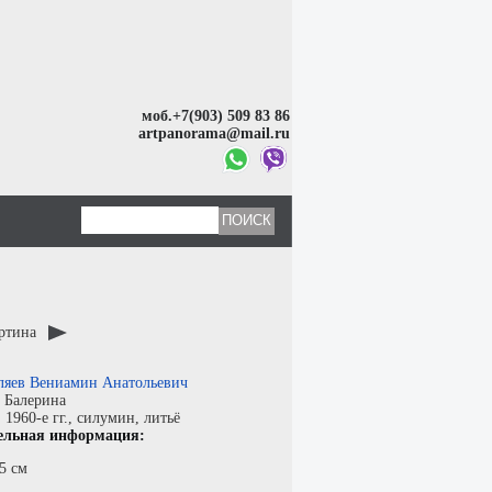
моб.+7(903) 509 83 86
artpanorama@mail.ru
артина
ляев Вениамин Анатольевич
:
Балерина
:
1960-е гг.,
силумин
,
литьё
ельная информация:
5 см