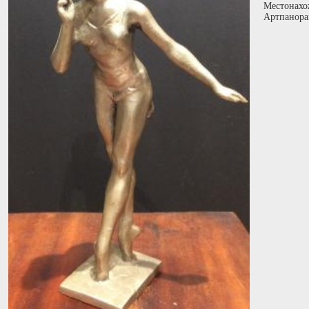
Местонахо
Артпанора