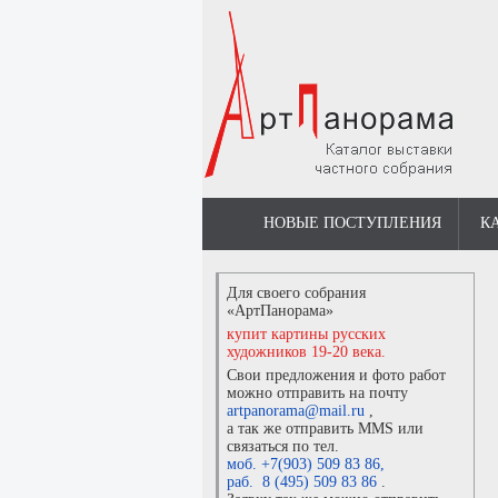
НОВЫЕ ПОСТУПЛЕНИЯ
К
Для своего собрания
«АртПанорама»
купит картины русских
художников 19-20 века.
Свои предложения и фото работ
можно отправить на почту
artpanorama@mail.ru
,
а так же отправить MMS или
связаться по тел.
моб. +7(903) 509 83 86
,
раб. 8 (495) 509 83 86
.