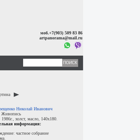
моб.+7(903) 509 83 86
artpanorama@mail.ru
артина
рещенко Николай Иванович
:
Живопись
:
1986г.,
холст
,
масло
, 140x180.
ельная информация:
ждение: частное собрание
ма.