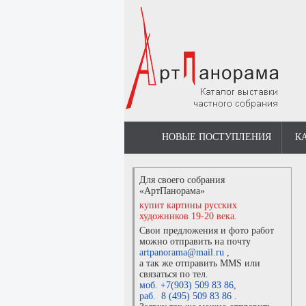
НОВЫЕ ПОСТУПЛЕНИЯ
К
Для своего собрания
«АртПанорама»
купит картины русских
художников 19-20 века.
Свои предложения и фото работ
можно отправить на почту
artpanorama@mail.ru
,
а так же отправить MMS или
связаться по тел.
моб. +7(903) 509 83 86
,
раб. 8 (495) 509 83 86
.