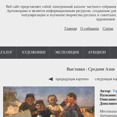
Веб сайт представляет собой электронный каталог частного собрания
Артпанорама и является информационным ресурсом, созданным для
популяризации и изучения творчества русских и советских
художников.
Главная
О собрании
Статьи
АТАЛОГ
ХУДОЖНИКИ
ЭКСПОЗИЦИЯ
АУКЦИОН
Выставки
Средняя Азия
:
предыдущая картина
следующая к
Автор:
Те
Название
Описание
Дополнит
Местонахо
Артпанора