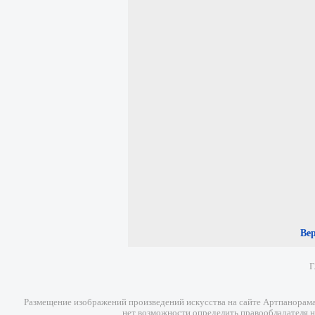
Ве
Г
Размещение изображений произведений искусства на сайте Артпанорама 
нет возможности определить правообладателя н