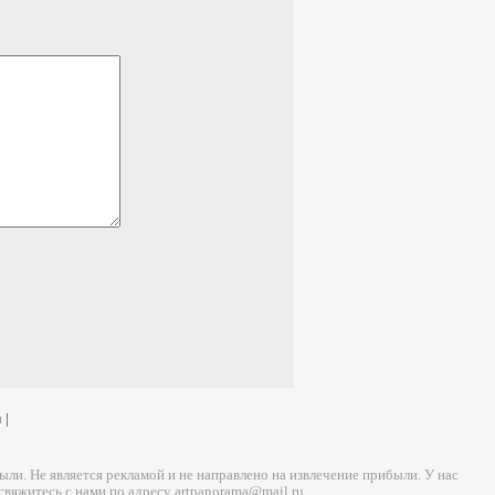
и
|
и. Не является рекламой и не направлено на извлечение прибыли. У нас
свяжитесь с нами по адресу
artpanorama@mail.ru