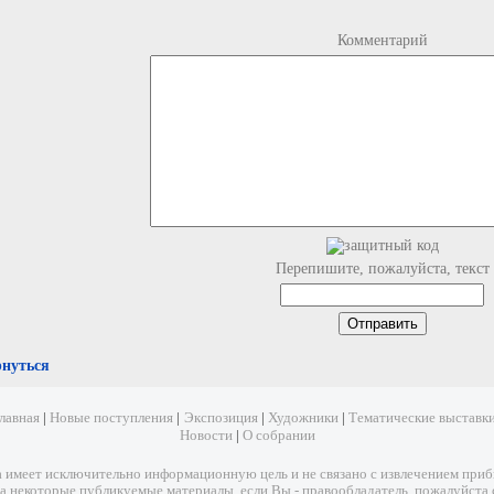
Комментарий
Перепишите, пожалуйста, текст
рнуться
лавная
|
Новые поступления
|
Экспозиция
|
Художники
|
Тематические выставк
Новости
|
О собрании
имеет исключительно информационную цель и не связано с извлечением прибыл
а некоторые публикуемые материалы, если Вы - правообладатель, пожалуйста 