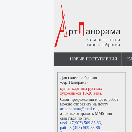
НОВЫЕ ПОСТУПЛЕНИЯ
К
Для своего собрания
«АртПанорама»
купит картины русских
художников 19-20 века.
Свои предложения и фото работ
можно отправить на почту
artpanorama@mail.ru
,
а так же отправить MMS или
связаться по тел.
моб. +7(903) 509 83 86
,
раб. 8 (495) 509 83 86
.