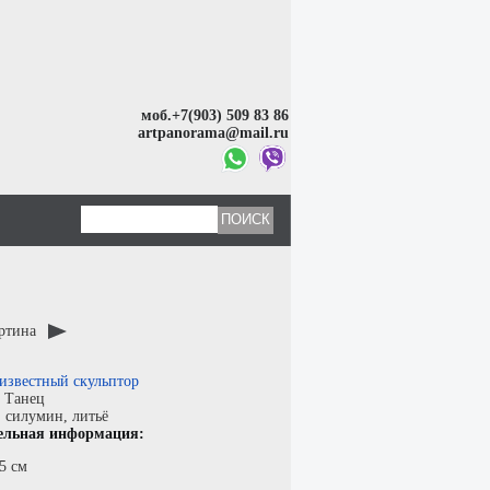
моб.+7(903) 509 83 86
artpanorama@mail.ru
артина
известный скульптор
:
Танец
:
силумин
,
литьё
ельная информация:
5 см