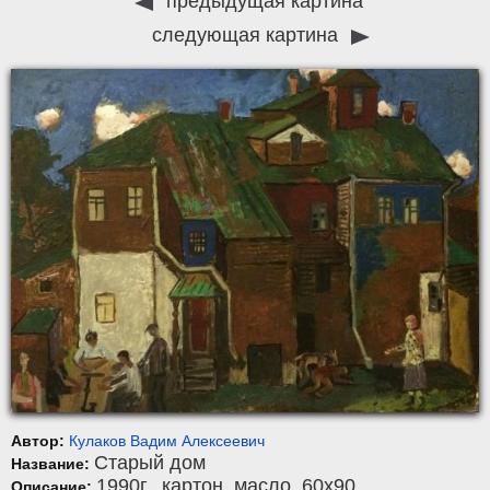
предыдущая картина
следующая картина
Автор:
Кулаков Вадим Алексеевич
Старый дом
Название:
1990г.,
картон
,
масло
, 60x90.
Описание: