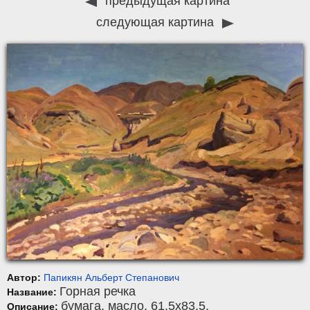
предыдущая картина
следующая картина
Автор:
Папикян Альберт Степанович
Горная речка
Название:
бумага
,
масло
, 61,5x83,5.
Описание: