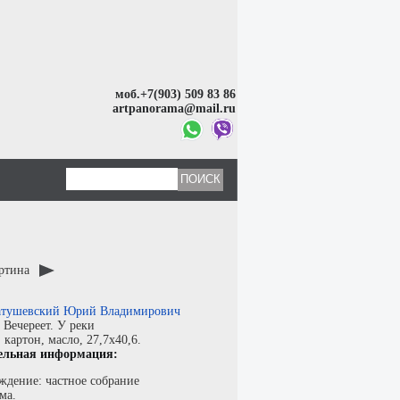
моб.+7(903) 509 83 86
artpanorama@mail.ru
артина
тушевский Юрий Владимирович
:
Вечереет. У реки
:
картон
,
масло
, 27,7x40,6.
ельная информация:
ждение: частное собрание
ма.