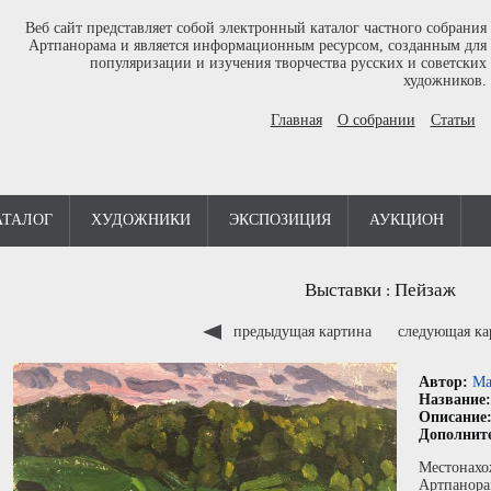
Веб сайт представляет собой электронный каталог частного собрания
Артпанорама и является информационным ресурсом, созданным для
популяризации и изучения творчества русских и советских
художников.
Главная
О собрании
Статьи
АТАЛОГ
ХУДОЖНИКИ
ЭКСПОЗИЦИЯ
АУКЦИОН
Выставки
Пейзаж
:
предыдущая картина
следующая к
Автор:
Ма
Название
Описание
Дополнит
Местонахо
Артпанора