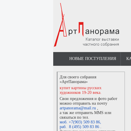
НОВЫЕ ПОСТУПЛЕНИЯ
К
Для своего собрания
«АртПанорама»
купит картины русских
художников 19-20 века.
Свои предложения и фото работ
можно отправить на почту
artpanorama@mail.ru
,
а так же отправить MMS или
связаться по тел.
моб. +7(903) 509 83 86
,
раб. 8 (495) 509 83 86
.