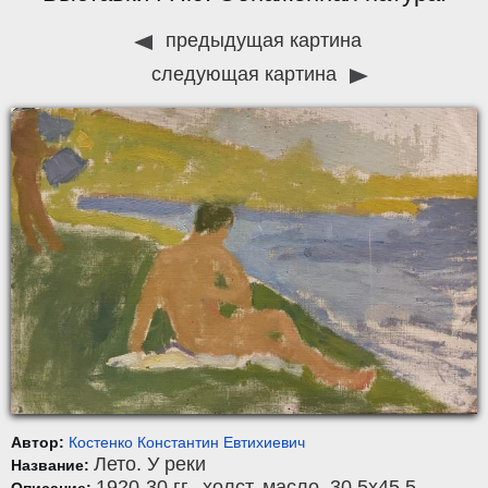
предыдущая картина
следующая картина
Автор:
Костенко Константин Евтихиевич
Лето. У реки
Название:
1920-30 гг.,
холст
,
масло
, 30,5x45,5.
Описание: