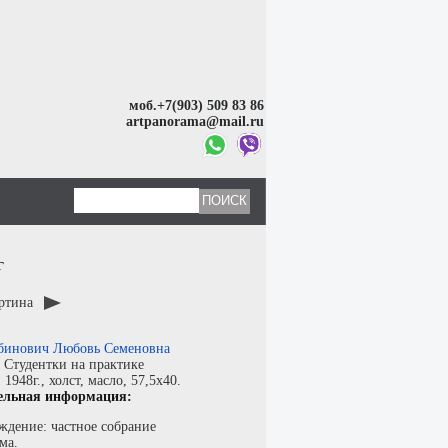
моб.+7(903) 509 83 86
artpanorama@mail.ru
г
артина
бинович Любовь Семеновна
:
Студентки на практике
:
1948г.,
холст
,
масло
, 57,5x40.
ельная информация:
ждение: частное собрание
ма.