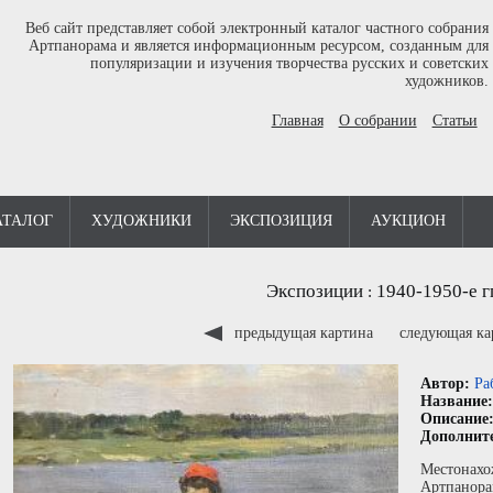
Веб сайт представляет собой электронный каталог частного собрания
Артпанорама и является информационным ресурсом, созданным для
популяризации и изучения творчества русских и советских
художников.
Главная
О собрании
Статьи
АТАЛОГ
ХУДОЖНИКИ
ЭКСПОЗИЦИЯ
АУКЦИОН
Экспозиции
1940-1950-е г
:
предыдущая картина
следующая к
Автор:
Ра
Название
Описание
Дополнит
Местонахо
Артпанора