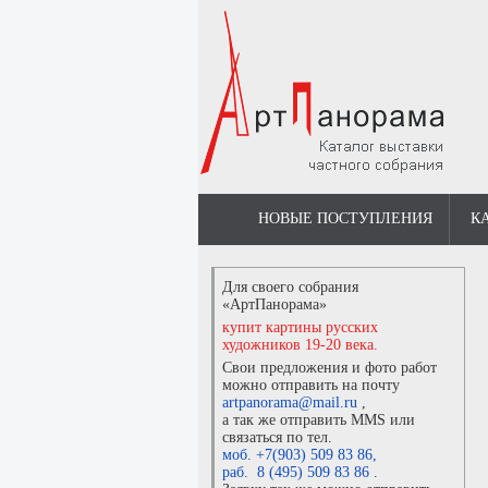
НОВЫЕ ПОСТУПЛЕНИЯ
К
Для своего собрания
«АртПанорама»
купит картины русских
художников 19-20 века.
Свои предложения и фото работ
можно отправить на почту
artpanorama@mail.ru
,
а так же отправить MMS или
связаться по тел.
моб. +7(903) 509 83 86
,
раб. 8 (495) 509 83 86
.